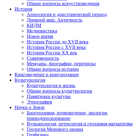
Общие вопросы искусствоведения
История
Археология и доисторический период
Древний мир. Античность
КИДМ
Медиевистика
Новое время
История России до XVII века
История России с XVII века
История России XX век
Современность
Мемуары, биографии, переписка
Общие вопросы истории
Книговедение и книгоиздание
Культурология
Культурология и жизнь
Общие вопросы культурологии
Памятники культуры
Этнография
Науки о Земле
Биогеохимия, почвоведение, экология,
природопользование
Вулканология, петрология и геохимия магматизма
Геология Мирового океана
Геофизика