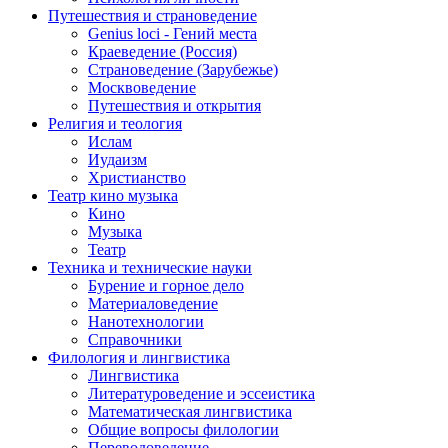
Путешествия и страноведение
Genius loci - Гений места
Краеведение (Россия)
Страноведение (Зарубежье)
Москвоведение
Путешествия и открытия
Религия и теология
Ислам
Иудаизм
Христианство
Театр кино музыка
Кино
Музыка
Театр
Техника и технические науки
Бурение и горное дело
Материаловедение
Нанотехнологии
Справочники
Филология и лингвистика
Лингвистика
Литературоведение и эссеистика
Математическая лингвистика
Общие вопросы филологии
Переводоведение