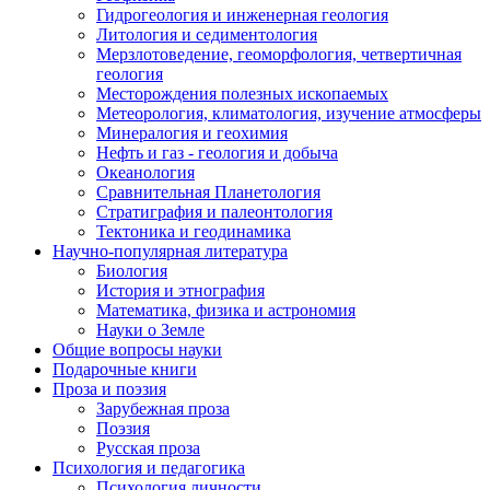
Гидрогеология и инженерная геология
Литология и седиментология
Мерзлотоведение, геоморфология, четвертичная
геология
Месторождения полезных ископаемых
Метеорология, климатология, изучение атмосферы
Минералогия и геохимия
Нефть и газ - геология и добыча
Океанология
Сравнительная Планетология
Стратиграфия и палеонтология
Тектоника и геодинамика
Научно-популярная литература
Биология
История и этнография
Математика, физика и астрономия
Науки о Земле
Общие вопросы науки
Подарочные книги
Проза и поэзия
Зарубежная проза
Поэзия
Русская проза
Психология и педагогика
Психология личности