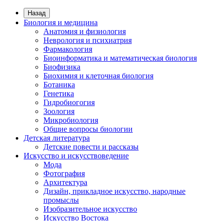
Назад
Биология и медицина
Анатомия и физиология
Неврология и психиатрия
Фармакология
Биоинформатика и математическая биология
Биофизика
Биохимия и клеточная биология
Ботаника
Генетика
Гидробиогогия
Зоология
Микробиология
Общие вопросы биологии
Детская литература
Детские повести и рассказы
Искусство и искусствоведение
Мода
Фотография
Архитектура
Дизайн, прикладное искусство, народные
промыслы
Изобразительное искусство
Искусство Востока