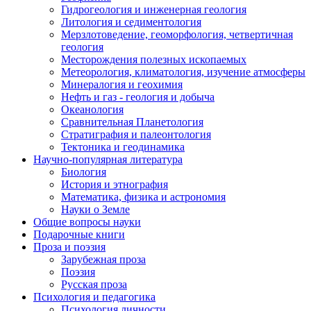
Гидрогеология и инженерная геология
Литология и седиментология
Мерзлотоведение, геоморфология, четвертичная
геология
Месторождения полезных ископаемых
Метеорология, климатология, изучение атмосферы
Минералогия и геохимия
Нефть и газ - геология и добыча
Океанология
Сравнительная Планетология
Стратиграфия и палеонтология
Тектоника и геодинамика
Научно-популярная литература
Биология
История и этнография
Математика, физика и астрономия
Науки о Земле
Общие вопросы науки
Подарочные книги
Проза и поэзия
Зарубежная проза
Поэзия
Русская проза
Психология и педагогика
Психология личности