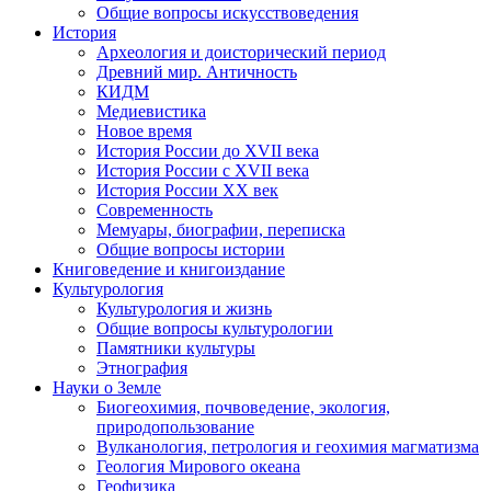
Общие вопросы искусствоведения
История
Археология и доисторический период
Древний мир. Античность
КИДМ
Медиевистика
Новое время
История России до XVII века
История России с XVII века
История России XX век
Современность
Мемуары, биографии, переписка
Общие вопросы истории
Книговедение и книгоиздание
Культурология
Культурология и жизнь
Общие вопросы культурологии
Памятники культуры
Этнография
Науки о Земле
Биогеохимия, почвоведение, экология,
природопользование
Вулканология, петрология и геохимия магматизма
Геология Мирового океана
Геофизика