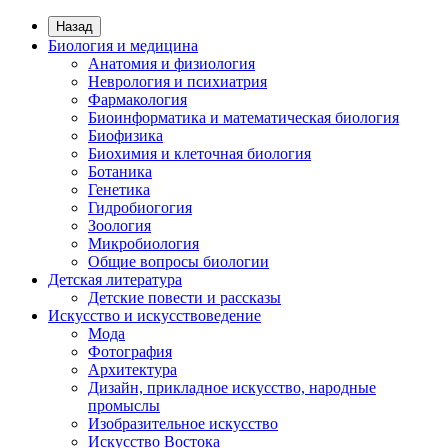
Назад
Биология и медицина
Анатомия и физиология
Неврология и психиатрия
Фармакология
Биоинформатика и математическая биология
Биофизика
Биохимия и клеточная биология
Ботаника
Генетика
Гидробиогогия
Зоология
Микробиология
Общие вопросы биологии
Детская литература
Детские повести и рассказы
Искусство и искусствоведение
Мода
Фотография
Архитектура
Дизайн, прикладное искусство, народные
промыслы
Изобразительное искусство
Искусство Востока