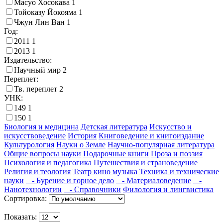
Масуо Хосокава
1
Тойоказу Йокояма
1
Чжун Лин Ван
1
Год:
2011
1
2013
1
Издательство:
Научный мир
2
Переплет:
Тв. переплет
2
УНК:
149
1
150
1
Биология и медицина
Детская литература
Искусство и
искусствоведение
История
Книговедение и книгоиздание
Культурология
Науки о Земле
Научно-популярная литература
Общие вопросы науки
Подарочные книги
Проза и поэзия
Психология и педагогика
Путешествия и страноведение
Религия и теология
Театр кино музыка
Техника и технические
науки
- Бурение и горное дело
- Материаловедение
-
Нанотехнологии
- Справочники
Филология и лингвистика
Сортировка:
Показать: