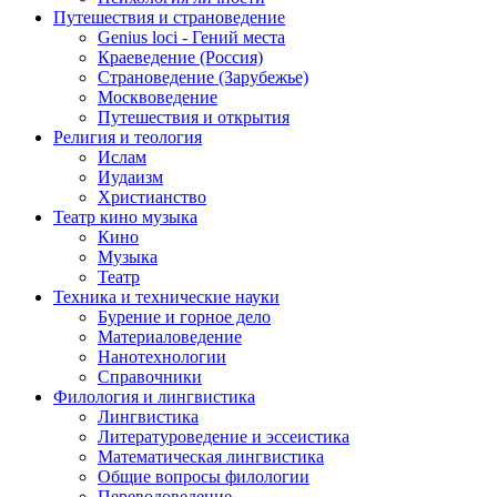
Путешествия и страноведение
Genius loci - Гений места
Краеведение (Россия)
Страноведение (Зарубежье)
Москвоведение
Путешествия и открытия
Религия и теология
Ислам
Иудаизм
Христианство
Театр кино музыка
Кино
Музыка
Театр
Техника и технические науки
Бурение и горное дело
Материаловедение
Нанотехнологии
Справочники
Филология и лингвистика
Лингвистика
Литературоведение и эссеистика
Математическая лингвистика
Общие вопросы филологии
Переводоведение