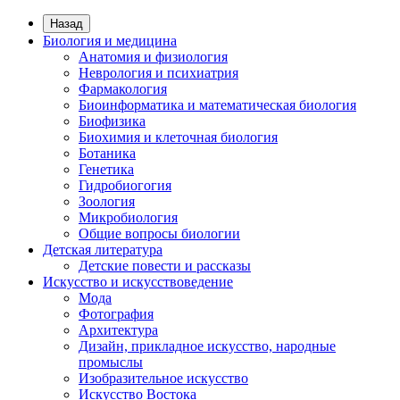
Назад
Биология и медицина
Анатомия и физиология
Неврология и психиатрия
Фармакология
Биоинформатика и математическая биология
Биофизика
Биохимия и клеточная биология
Ботаника
Генетика
Гидробиогогия
Зоология
Микробиология
Общие вопросы биологии
Детская литература
Детские повести и рассказы
Искусство и искусствоведение
Мода
Фотография
Архитектура
Дизайн, прикладное искусство, народные
промыслы
Изобразительное искусство
Искусство Востока