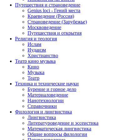
Путешествия и страноведение
Genius loci - Гений места
Краеведение (Россия)
Страноведение (Зарубежье)
Москвоведение
Путешествия и открытия
Религия и теология
Ислам
Иудаизм
Христианство
Театр кино музыка
Кино
Музыка
Театр
Техника и технические науки
Бурение и горное дело
Материаловедение
Нанотехнологии
Справочники
Филология и лингвистика
Лингвистика
Литературоведение и эссеистика
Математическая лингвистика
Общие вопросы филологии
Переводоведение