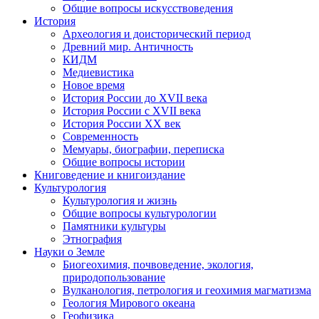
Общие вопросы искусствоведения
История
Археология и доисторический период
Древний мир. Античность
КИДМ
Медиевистика
Новое время
История России до XVII века
История России с XVII века
История России XX век
Современность
Мемуары, биографии, переписка
Общие вопросы истории
Книговедение и книгоиздание
Культурология
Культурология и жизнь
Общие вопросы культурологии
Памятники культуры
Этнография
Науки о Земле
Биогеохимия, почвоведение, экология,
природопользование
Вулканология, петрология и геохимия магматизма
Геология Мирового океана
Геофизика