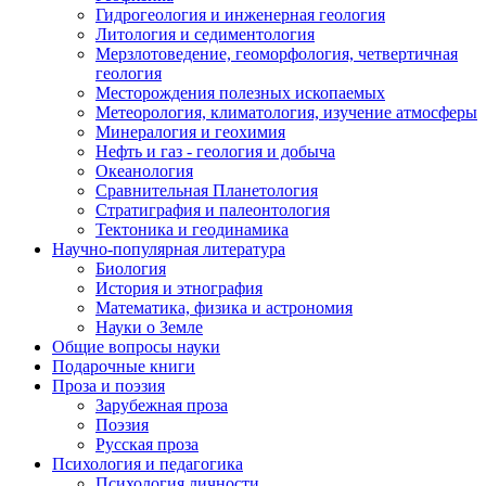
Гидрогеология и инженерная геология
Литология и седиментология
Мерзлотоведение, геоморфология, четвертичная
геология
Месторождения полезных ископаемых
Метеорология, климатология, изучение атмосферы
Минералогия и геохимия
Нефть и газ - геология и добыча
Океанология
Сравнительная Планетология
Стратиграфия и палеонтология
Тектоника и геодинамика
Научно-популярная литература
Биология
История и этнография
Математика, физика и астрономия
Науки о Земле
Общие вопросы науки
Подарочные книги
Проза и поэзия
Зарубежная проза
Поэзия
Русская проза
Психология и педагогика
Психология личности