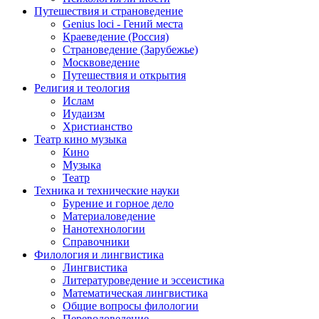
Путешествия и страноведение
Genius loci - Гений места
Краеведение (Россия)
Страноведение (Зарубежье)
Москвоведение
Путешествия и открытия
Религия и теология
Ислам
Иудаизм
Христианство
Театр кино музыка
Кино
Музыка
Театр
Техника и технические науки
Бурение и горное дело
Материаловедение
Нанотехнологии
Справочники
Филология и лингвистика
Лингвистика
Литературоведение и эссеистика
Математическая лингвистика
Общие вопросы филологии
Переводоведение