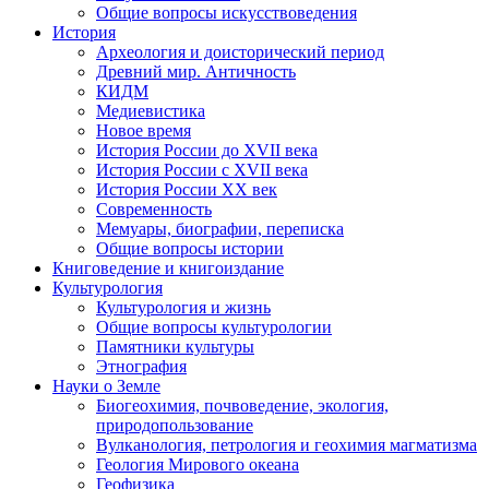
Общие вопросы искусствоведения
История
Археология и доисторический период
Древний мир. Античность
КИДМ
Медиевистика
Новое время
История России до XVII века
История России с XVII века
История России XX век
Современность
Мемуары, биографии, переписка
Общие вопросы истории
Книговедение и книгоиздание
Культурология
Культурология и жизнь
Общие вопросы культурологии
Памятники культуры
Этнография
Науки о Земле
Биогеохимия, почвоведение, экология,
природопользование
Вулканология, петрология и геохимия магматизма
Геология Мирового океана
Геофизика