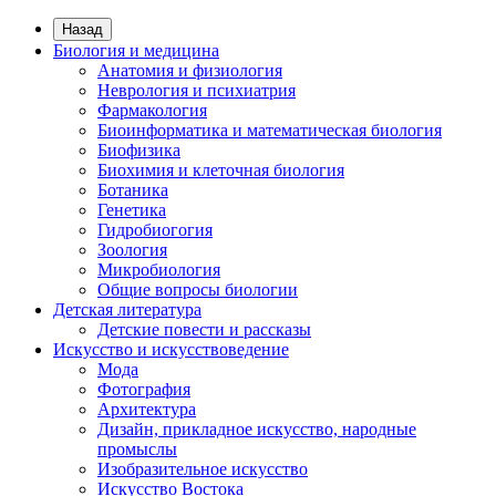
Назад
Биология и медицина
Анатомия и физиология
Неврология и психиатрия
Фармакология
Биоинформатика и математическая биология
Биофизика
Биохимия и клеточная биология
Ботаника
Генетика
Гидробиогогия
Зоология
Микробиология
Общие вопросы биологии
Детская литература
Детские повести и рассказы
Искусство и искусствоведение
Мода
Фотография
Архитектура
Дизайн, прикладное искусство, народные
промыслы
Изобразительное искусство
Искусство Востока