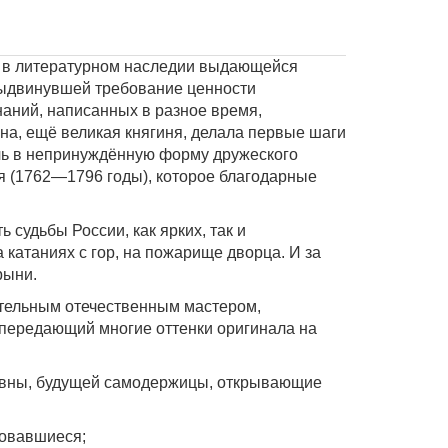
е в литературном наследии выдающейся
выдвинувшей требование ценности
наний, написанных в разное время,
ина, ещё великая княгиня, делала первые шаги
ечь в непринуждённую форму дружеского
ия (1762—1796 годы), которое благодарные
судьбы России, как ярких, так и
 катаниях с гор, на пожарище дворца. И за
рыни.
тельным отечественным мастером,
 передающий многие оттенки оригинала на
евны, будущей самодержицы, открывающие
ковавшиеся;