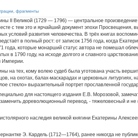
трации, фрагменты
ны II Великой (1729 — 1796) — центральное произведени
месте с тем это и ярчайший документ эпохи Просвещения, 
ных условий развития человечества. В трёх книгах воспоми
стаёт в полный рост: от записок 1756 года, когда Екатер
71 года, которые монарший статус автора не помешал обл
тых в 1790 году, на исходе долгого и славного царствован
й Империи.
ы на тех, кому волею судеб была уготована участь вершить 
ов, на охотах, балах-маскарадах и церковных литургиях, на
клое стекло» выразительный портрет прославленной госуда
ециально для настоящего издания Е.В. Морозовой, замеча
 заменить дореволюционный перевод, - тяжеловесный и не
истолярного наследия великой княгини Екатерины Алексе
вернантке Э. Кардель (1712—1764), ранее никогда не публи