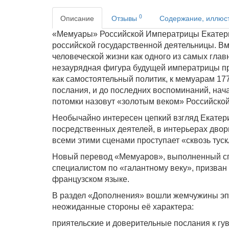
0
Описание
Отзывы
Содержание, иллюс
«Мемуары» Российской Императрицы Екатери
российской государственной деятельницы. В
человеческой жизни как одного из самых глав
незаурядная фигура будущей императрицы пред
как самостоятельный политик, к мемуарам 17
послания, и до последних воспоминаний, нача
потомки назовут «золотым веком» Российско
Необычайно интересен цепкий взгляд Екатерин
посредственных деятелей, в интерьерах дворц
всеми этими сценами проступает «сквозь тус
Новый перевод «Мемуаров», выполненный сп
специалистом по «галантному веку», призван
французском языке.
В раздел «Дополнения» вошли жемчужины эп
неожиданные стороны её характера:
приятельские и доверительные послания к гу