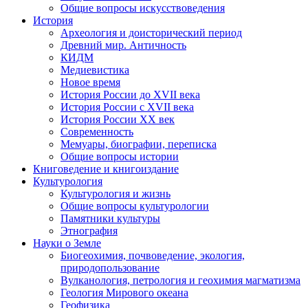
Общие вопросы искусствоведения
История
Археология и доисторический период
Древний мир. Античность
КИДМ
Медиевистика
Новое время
История России до XVII века
История России с XVII века
История России XX век
Современность
Мемуары, биографии, переписка
Общие вопросы истории
Книговедение и книгоиздание
Культурология
Культурология и жизнь
Общие вопросы культурологии
Памятники культуры
Этнография
Науки о Земле
Биогеохимия, почвоведение, экология,
природопользование
Вулканология, петрология и геохимия магматизма
Геология Мирового океана
Геофизика