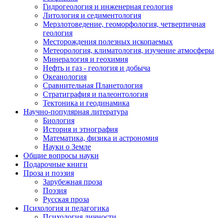
Гидрогеология и инженерная геология
Литология и седиментология
Мерзлотоведение, геоморфология, четвертичная
геология
Месторождения полезных ископаемых
Метеорология, климатология, изучение атмосферы
Минералогия и геохимия
Нефть и газ - геология и добыча
Океанология
Сравнительная Планетология
Стратиграфия и палеонтология
Тектоника и геодинамика
Научно-популярная литература
Биология
История и этнография
Математика, физика и астрономия
Науки о Земле
Общие вопросы науки
Подарочные книги
Проза и поэзия
Зарубежная проза
Поэзия
Русская проза
Психология и педагогика
Психология личности