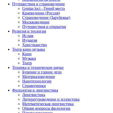
Путешествия и страноведение
Genius loci - Гений места
Краеведение (Россия)
Страноведение (Зарубежье)
Москвоведение
Путешествия и открытия
Религия и теология
Ислам
Иудаизм
Христианство
Театр кино музыка
Кино
Музыка
Театр
Техника и технические науки
Бурение и горное дело
Материаловедение
Нанотехнологии
Справочники
Филология и лингвистика
Лингвистика
Литературоведение и эссеистика
Математическая лингвистика
Общие вопросы филологии
Переводоведение