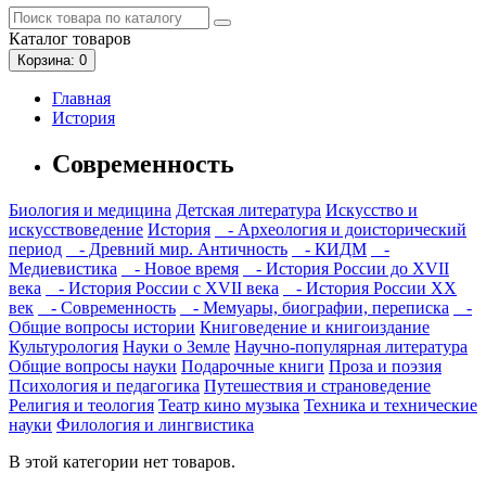
Каталог
товаров
Корзина
: 0
Главная
История
Современность
Биология и медицина
Детская литература
Искусство и
искусствоведение
История
- Археология и доисторический
период
- Древний мир. Античность
- КИДМ
-
Медиевистика
- Новое время
- История России до XVII
века
- История России с XVII века
- История России XX
век
- Современность
- Мемуары, биографии, переписка
-
Общие вопросы истории
Книговедение и книгоиздание
Культурология
Науки о Земле
Научно-популярная литература
Общие вопросы науки
Подарочные книги
Проза и поэзия
Психология и педагогика
Путешествия и страноведение
Религия и теология
Театр кино музыка
Техника и технические
науки
Филология и лингвистика
В этой категории нет товаров.