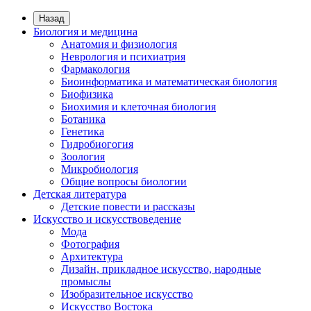
Назад
Биология и медицина
Анатомия и физиология
Неврология и психиатрия
Фармакология
Биоинформатика и математическая биология
Биофизика
Биохимия и клеточная биология
Ботаника
Генетика
Гидробиогогия
Зоология
Микробиология
Общие вопросы биологии
Детская литература
Детские повести и рассказы
Искусство и искусствоведение
Мода
Фотография
Архитектура
Дизайн, прикладное искусство, народные
промыслы
Изобразительное искусство
Искусство Востока